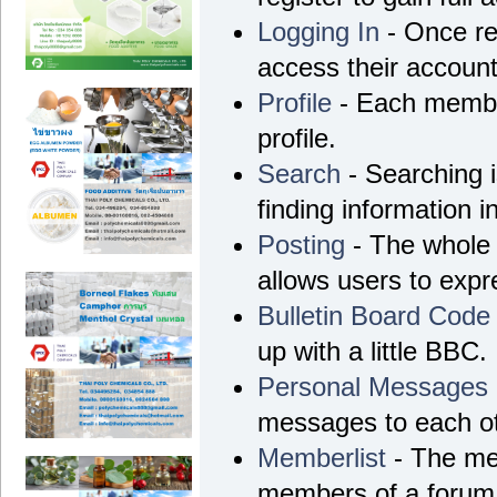
Logging In
- Once re
access their account
Profile
- Each membe
profile.
Search
- Searching i
finding information i
Posting
- The whole 
allows users to exp
Bulletin Board Code
up with a little BBC.
Personal Messages
messages to each ot
Memberlist
- The mem
members of a forum