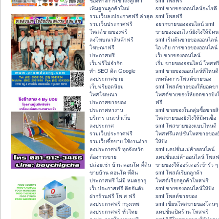
ช่องทางการเข้าถึงลูกค้า
smf โพสฟรี
เพิ่มฐานลูกค้าใหม่
smf ขายของออนไลน์อะไรดี
รวมเว็บลงประกาศฟรี ล่าสุด
smf โพสฟรี
รวมเว็บประกาศฟรี
อยากขายของออนไลน์ smf
โพสต์ขายของฟรี
ขายของออนไลน์ยังไงให้มีคนซ
ลงโฆษณาสินค้าฟรี
smf เริ่มต้นขายของออนไลน์
โฆษณาฟรี
ไอ เดีย การขายของออนไลน์
ประกาศฟรี
เว็บขายของออนไลน์
เว็บฟรีไม่จำกัด
เริ่ม ขายของออนไลน์ โพสฟร
ทำ SEO ติด Google
smf ขายของออนไลน์ที่ไหนดี
ลงประกาศขาย
เทคนิคการโพสต์ขายของ
เว็บฟรียอดนิยม
smf โพสต์ขายของให้ยอดขา
โพสโฆษณา
โพสต์ขายของให้ยอดขายปัง
ประกาศขายของ
ฟรี
ประกาศหางาน
smf ขายของในกลุ่มซื้อขายสิ
บริการ แนะนำเว็บ
โพสขายของยังไงให้มีคนซื้อ
ลงประกาศ
smf โพสขายของแบบไหนดี
รวมเว็บประกาศฟรี
โพสฟรีแคปชั่นโพสขายของย
รวมเว็บซื้อขาย ใช้งานง่าย
ให้ปัง
ลงประกาศฟรี ทุกจังหวัด
smf แคปชั่นแม่ค้าออนไลน์
ต้องการขาย
แคปชั่นแม่ค้าออนไลน์ โพสฟ
ปล่อยเช่า บ้าน คอนโด ที่ดิน
ขายของให้ออร์เดอร์เข้ารัว ๆ
ขายบ้าน คอนโด ที่ดิน
smf โพสต์เรียกลูกค้า
ประกาศฟรี ไม่มี หมดอายุ
โพสต์เรียกลูกค้าโพสฟรี
เว็บประกาศฟรี ติดอันดับ
smf ขายของออนไลน์ให้ปัง
ฝากร้านฟรี โพ ส ฟรี
smf โพสต์ขายของ
ลงประกาศฟรี กรุงเทพ
smf เขียนโพสขายของโดนๆ
ลงประกาศฟรี ทั่วไทย
แคปชั่นเปิดร้าน โพสฟรี