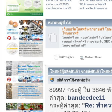
ลงประกาศโฆษณาฟรี
smf วิธีโพสขายของให้น่าส
ลงประกาศฟรี 2023
วิธีเพิ่มยอดขาย โพสฟรี
รวมเว็บลงประกาศฟรี
smf เทคนิคเพิ่มยอดขาย
หมวดหมู่ทั่วไป
เว็บบอร์ดโพสฟรี ฝากขายฟรี โฆ
โฆษณาฟรี
โพสต์ฟรี ตลาดออนไลน์ฟรี โปรโมทเว
เวบบอร์ดโพสต์ฟรี ง่ายๆ รองรับ SEO 
โพสขายสินค้าฟรี
ไม่มีกระทู้ใหม่
Redirect Board
โพสฟรีผู้ผลิตสินค้า ขายส่งสินค้าโพสฟร
สถิติการใช้งานฟอรั่ม
89997 กระทู้ ใน 3846 ห
ล่าสุด:
bandeedee11
กระทู้ล่าสุด:
"
Re: ทำความ