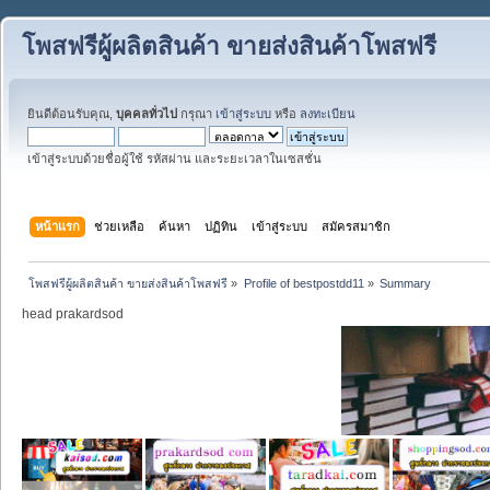
โพสฟรีผู้ผลิตสินค้า ขายส่งสินค้าโพสฟรี
ยินดีต้อนรับคุณ,
บุคคลทั่วไป
กรุณา
เข้าสู่ระบบ
หรือ
ลงทะเบียน
เข้าสู่ระบบด้วยชื่อผู้ใช้ รหัสผ่าน และระยะเวลาในเซสชั่น
หน้าแรก
ช่วยเหลือ
ค้นหา
ปฏิทิน
เข้าสู่ระบบ
สมัครสมาชิก
โพสฟรีผู้ผลิตสินค้า ขายส่งสินค้าโพสฟรี
»
Profile of bestpostdd11
»
Summary
head prakardsod