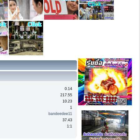
0.14
217.55
10.23
1
bandeedee11
37.43
1:1