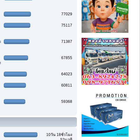
77029
75117
ม
71387
67855
ง
64023
60811
59368
10วัน 18ชั่วโมง
52นาที