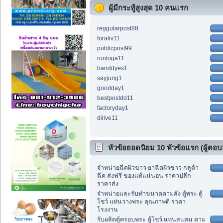
ผู้มีกระทู้สูงสุด 10 คนแรก
reggularpost88
foraliv11
publicpost99
runtoga11
banddyes1
sayjung1
goodday1
bestpostdd11
factoryday1
dilive11
หัวข้อยอดนิยม 10 หัวข้อแรก (ผู้ตอบส
จำหน่ายฉีดผิวขาว ยาฉีดผิวขาว กลูต้า
ฉีด ส่งฟรี ของแท้แน่นอน ราคาปลีก-
ราคาส่ง
จำหน่ายและรับทำขนาดตามสั่ง ตู้พระ ตู้
โชว์ แท่นวางพระ คุณภาพดี ราคา
โรงงาน
รับผลิตตู้ครอบพระ ตู้โชว์ แท่นสแตน ตาม