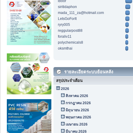
iboor
siritidaphon
mada_111_za@hotmail.com
LetsGoForIt
ryry005
reggularpost88
foraliv11
polychemicals8
oksmthai
รายละเอียดระบบย้อนหลัง
สรุปประจำเดือน
2026
สิงหาคม 2026
กรกฎาคม 2026
มิถุนายน 2026
พฤษภาคม 2026
เมษายน 2026
มีนาคม 2026