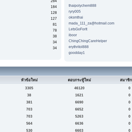
284
thaipolychem888
184
ryry005
128
oksmthai
127
mada_111_za@hotmail.com
81
LetsGoForIt
78
iboor
38
ChingChingCareHelper
34
erythritol888
34
goodday1
หัวข้อใหม่
ตอบกระทู้ใหม่
สมาชิก
3305
46120
0
38
1621
0
381
6690
0
703
6652
0
703
5263
0
564
6636
0
530
6603
0