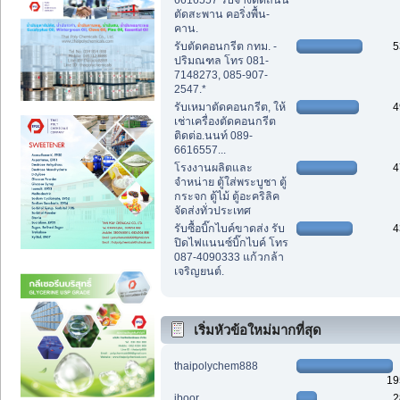
6616557 รับจ้างตัดถนน
ตัดสะพาน คอริ่งพื้น-
คาน.
รับตัดคอนกรีต กทม. -
5
ปริมณฑล โทร 081-
7148273, 085-907-
2547.*
รับเหมาตัดคอนกรีต, ให้
4
เช่าเครื่องตัดคอนกรีต
ติดต่อ.นนท์ 089-
6616557...
โรงงานผลิตและ
4
จำหน่าย ตู้ใส่พระบูชา ตู้
กระจก ตู้ไม้ ตู้อะคริลิค
จัดส่งทั่วประเทศ
รับซื้อบิ๊กไบค์ขาดส่ง รับ
4
ปิดไฟแนนซ์บิ๊กไบค์ โทร
087-4090333 แก้วกล้า
เจริญยนต์.
เริ่มหัวข้อใหม่มากที่สุด
thaipolychem888
19
iboor
2