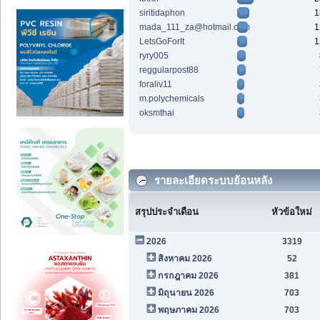
siritidaphon
1
mada_111_za@hotmail.com
1
LetsGoForIt
1
ryry005
reggularpost88
foraliv11
m.polychemicals
oksmthai
รายละเอียดระบบย้อนหลัง
สรุปประจำเดือน
หัวข้อใหม่
2026
3319
สิงหาคม 2026
52
กรกฎาคม 2026
381
มิถุนายน 2026
703
พฤษภาคม 2026
703