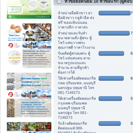
หัวข้อยอดนิยม 10 หัวข้อแรก (ผู้ตอบ
สูงสุด)
จำหน่ายฉีดผิวขาว ยา
7
ฉีดผิวขาว กลูต้าฉีด ส่ง
ฟรี ของแท้แน่นอน
ราคาปลีก-ราคาส่ง
จำหน่ายและรับทำ
7
ขนาดตามสั่ง ตู้พระ ตู้
โชว์ แท่นวางพระ
คุณภาพดี ราคาโรงงาน
รับผลิตตู้ครอบพระ ตู้
6
โชว์ แท่นสแตน ตาม
ขนาดรูปแบบและ
จำนวน ตามที่ลูกค้า
ต้องการได้
ให้เช่าเครื่องตัดคอนกรีต
6
กทม ปริมณฑล, นนทบุรี
นครปฐม ปทุมธานี โทร
081-7148273.
ให้เช่าเครื่องตัดคอนกรีต
5
กรุงเทพ-ปริมณฑล
นนทบุรี ปทุมธานี
นครปฐม โทร 081-
7148273
รับจ้างตัดคอนกรีต
5
ติดต่อนนท์ 089-