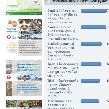
หัวข้อยอดนิยม 10 หัวข้อแรก (ผู้ตอบ
สูงสุด)
จำหน่ายฉีดผิวขาว ยา
7
ฉีดผิวขาว กลูต้าฉีด ส่ง
ฟรี ของแท้แน่นอน
ราคาปลีก-ราคาส่ง
จำหน่ายและรับทำ
7
ขนาดตามสั่ง ตู้พระ ตู้
โชว์ แท่นวางพระ
คุณภาพดี ราคาโรงงาน
รับผลิตตู้ครอบพระ ตู้
6
โชว์ แท่นสแตน ตาม
ขนาดรูปแบบและ
จำนวน ตามที่ลูกค้า
ต้องการได้
ให้เช่าเครื่องตัดคอนกรีต
6
กทม ปริมณฑล, นนทบุรี
นครปฐม ปทุมธานี โทร
081-7148273.
ให้เช่าเครื่องตัดคอนกรีต
5
กรุงเทพ-ปริมณฑล
นนทบุรี ปทุมธานี
นครปฐม โทร 081-
7148273
รับจ้างตัดคอนกรีต
5
ติดต่อนนท์ 089-