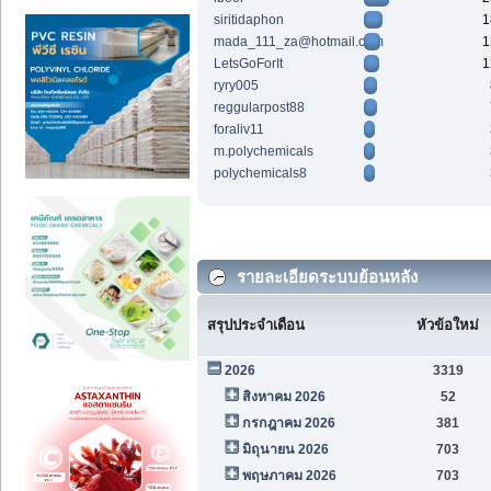
siritidaphon
1
mada_111_za@hotmail.com
1
LetsGoForIt
1
ryry005
reggularpost88
foraliv11
m.polychemicals
polychemicals8
รายละเอียดระบบย้อนหลัง
สรุปประจำเดือน
หัวข้อใหม่
2026
3319
สิงหาคม 2026
52
กรกฎาคม 2026
381
มิถุนายน 2026
703
พฤษภาคม 2026
703