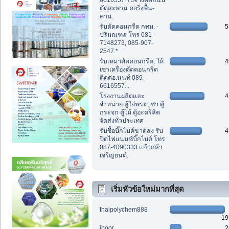
6616557 รับจ้างตัดถนน
ตัดสะพาน คอริ่งพื้น-
คาน.
รับตัดคอนกรีต กทม. -
5
ปริมณฑล โทร 081-
7148273, 085-907-
2547.*
รับเหมาตัดคอนกรีต, ให้
4
เช่าเครื่องตัดคอนกรีต
ติดต่อ.นนท์ 089-
6616557...
โรงงานผลิตและ
4
จำหน่าย ตู้ใส่พระบูชา ตู้
กระจก ตู้ไม้ ตู้อะคริลิค
จัดส่งทั่วประเทศ
รับซื้อบิ๊กไบค์ขาดส่ง รับ
4
ปิดไฟแนนซ์บิ๊กไบค์ โทร
087-4090333 แก้วกล้า
เจริญยนต์.
เริ่มหัวข้อใหม่มากที่สุด
thaipolychem888
19
iboor
2