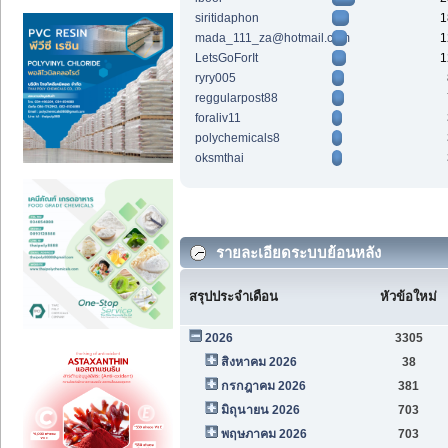
siritidaphon
1
mada_111_za@hotmail.com
1
LetsGoForIt
1
ryry005
reggularpost88
foraliv11
polychemicals8
oksmthai
รายละเอียดระบบย้อนหลัง
สรุปประจำเดือน
หัวข้อใหม่
2026
3305
สิงหาคม 2026
38
กรกฎาคม 2026
381
มิถุนายน 2026
703
พฤษภาคม 2026
703