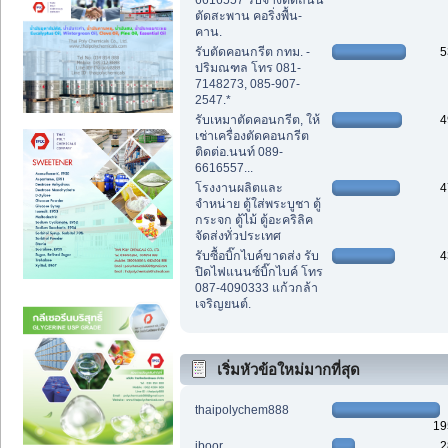
6616557 รับจ้างตัดถนน
ตัดสะพาน คอริ่งพื้น-
คาน.
รับตัดคอนกรีต กทม. -
5
ปริมณฑล โทร 081-
7148273, 085-907-
2547.*
รับเหมาตัดคอนกรีต, ให้
4
เช่าเครื่องตัดคอนกรีต
ติดต่อ.นนท์ 089-
6616557...
โรงงานผลิตและ
4
จำหน่าย ตู้ใส่พระบูชา ตู้
กระจก ตู้ไม้ ตู้อะคริลิค
จัดส่งทั่วประเทศ
รับซื้อบิ๊กไบค์ขาดส่ง รับ
4
ปิดไฟแนนซ์บิ๊กไบค์ โทร
087-4090333 แก้วกล้า
เจริญยนต์.
เริ่มหัวข้อใหม่มากที่สุด
thaipolychem888
19
iboor
2