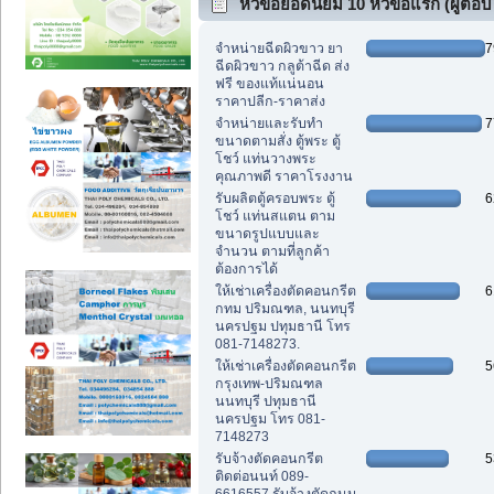
หัวข้อยอดนิยม 10 หัวข้อแรก (ผู้ตอบ
สูงสุด)
จำหน่ายฉีดผิวขาว ยา
7
ฉีดผิวขาว กลูต้าฉีด ส่ง
ฟรี ของแท้แน่นอน
ราคาปลีก-ราคาส่ง
จำหน่ายและรับทำ
7
ขนาดตามสั่ง ตู้พระ ตู้
โชว์ แท่นวางพระ
คุณภาพดี ราคาโรงงาน
รับผลิตตู้ครอบพระ ตู้
6
โชว์ แท่นสแตน ตาม
ขนาดรูปแบบและ
จำนวน ตามที่ลูกค้า
ต้องการได้
ให้เช่าเครื่องตัดคอนกรีต
6
กทม ปริมณฑล, นนทบุรี
นครปฐม ปทุมธานี โทร
081-7148273.
ให้เช่าเครื่องตัดคอนกรีต
5
กรุงเทพ-ปริมณฑล
นนทบุรี ปทุมธานี
นครปฐม โทร 081-
7148273
รับจ้างตัดคอนกรีต
5
ติดต่อนนท์ 089-