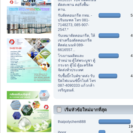
6616557 รับจ้างตัดถนน
ตัดสะพาน คอริ่งพื้น-
คาน.
รับตัดคอนกรีต กทม. -
5
ปริมณฑล โทร 081-
7148273, 085-907-
2547.*
รับเหมาตัดคอนกรีต, ให้
4
เช่าเครื่องตัดคอนกรีต
ติดต่อ.นนท์ 089-
6616557...
โรงงานผลิตและ
4
จำหน่าย ตู้ใส่พระบูชา ตู้
กระจก ตู้ไม้ ตู้อะคริลิค
จัดส่งทั่วประเทศ
รับซื้อบิ๊กไบค์ขาดส่ง รับ
4
ปิดไฟแนนซ์บิ๊กไบค์ โทร
087-4090333 แก้วกล้า
เจริญยนต์.
เริ่มหัวข้อใหม่มากที่สุด
thaipolychem888
19
iboor
2