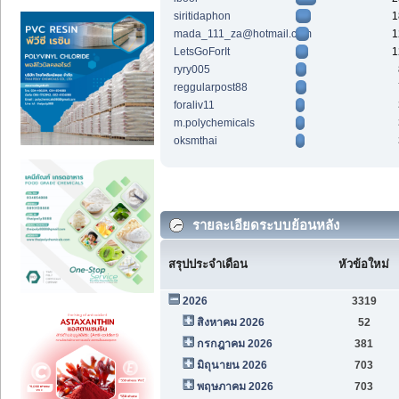
siritidaphon
1
mada_111_za@hotmail.com
1
LetsGoForIt
1
ryry005
reggularpost88
foraliv11
m.polychemicals
oksmthai
รายละเอียดระบบย้อนหลัง
สรุปประจำเดือน
หัวข้อใหม่
2026
3319
สิงหาคม 2026
52
กรกฎาคม 2026
381
มิถุนายน 2026
703
พฤษภาคม 2026
703