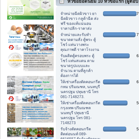
หัวข้อยอดนิยม 10 หัวข้อแรก (ผู้ตอบ
สูงสุด)
จำหน่ายฉีดผิวขาว ยา
7
ฉีดผิวขาว กลูต้าฉีด ส่ง
ฟรี ของแท้แน่นอน
ราคาปลีก-ราคาส่ง
จำหน่ายและรับทำ
7
ขนาดตามสั่ง ตู้พระ ตู้
โชว์ แท่นวางพระ
คุณภาพดี ราคาโรงงาน
รับผลิตตู้ครอบพระ ตู้
6
โชว์ แท่นสแตน ตาม
ขนาดรูปแบบและ
จำนวน ตามที่ลูกค้า
ต้องการได้
ให้เช่าเครื่องตัดคอนกรีต
6
กทม ปริมณฑล, นนทบุรี
นครปฐม ปทุมธานี โทร
081-7148273.
ให้เช่าเครื่องตัดคอนกรีต
5
กรุงเทพ-ปริมณฑล
นนทบุรี ปทุมธานี
นครปฐม โทร 081-
7148273
รับจ้างตัดคอนกรีต
5
ติดต่อนนท์ 089-