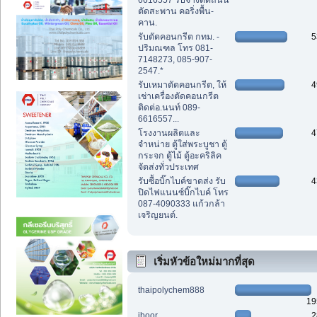
6616557 รับจ้างตัดถนน
ตัดสะพาน คอริ่งพื้น-
คาน.
รับตัดคอนกรีต กทม. -
5
ปริมณฑล โทร 081-
7148273, 085-907-
2547.*
รับเหมาตัดคอนกรีต, ให้
4
เช่าเครื่องตัดคอนกรีต
ติดต่อ.นนท์ 089-
6616557...
โรงงานผลิตและ
4
จำหน่าย ตู้ใส่พระบูชา ตู้
กระจก ตู้ไม้ ตู้อะคริลิค
จัดส่งทั่วประเทศ
รับซื้อบิ๊กไบค์ขาดส่ง รับ
4
ปิดไฟแนนซ์บิ๊กไบค์ โทร
087-4090333 แก้วกล้า
เจริญยนต์.
เริ่มหัวข้อใหม่มากที่สุด
thaipolychem888
19
iboor
2