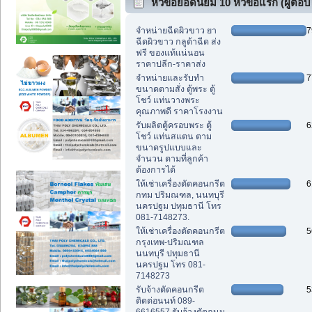
หัวข้อยอดนิยม 10 หัวข้อแรก (ผู้ตอบ
สูงสุด)
จำหน่ายฉีดผิวขาว ยา
7
ฉีดผิวขาว กลูต้าฉีด ส่ง
ฟรี ของแท้แน่นอน
ราคาปลีก-ราคาส่ง
จำหน่ายและรับทำ
7
ขนาดตามสั่ง ตู้พระ ตู้
โชว์ แท่นวางพระ
คุณภาพดี ราคาโรงงาน
รับผลิตตู้ครอบพระ ตู้
6
โชว์ แท่นสแตน ตาม
ขนาดรูปแบบและ
จำนวน ตามที่ลูกค้า
ต้องการได้
ให้เช่าเครื่องตัดคอนกรีต
6
กทม ปริมณฑล, นนทบุรี
นครปฐม ปทุมธานี โทร
081-7148273.
ให้เช่าเครื่องตัดคอนกรีต
5
กรุงเทพ-ปริมณฑล
นนทบุรี ปทุมธานี
นครปฐม โทร 081-
7148273
รับจ้างตัดคอนกรีต
5
ติดต่อนนท์ 089-