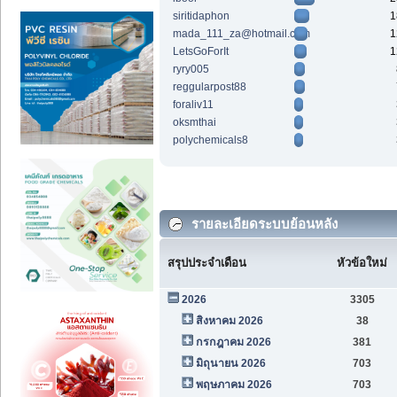
siritidaphon
1
mada_111_za@hotmail.com
1
LetsGoForIt
1
ryry005
reggularpost88
foraliv11
oksmthai
polychemicals8
รายละเอียดระบบย้อนหลัง
สรุปประจำเดือน
หัวข้อใหม่
2026
3305
สิงหาคม 2026
38
กรกฎาคม 2026
381
มิถุนายน 2026
703
พฤษภาคม 2026
703