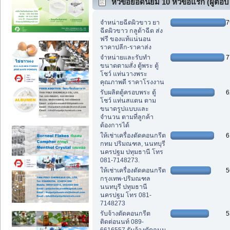
หัวข้อยอดนิยม 10 หัวข้อแรก (ผู้ตอบ
สูงสุด)
จำหน่ายฉีดผิวขาว ยา
7
ฉีดผิวขาว กลูต้าฉีด ส่ง
ฟรี ของแท้แน่นอน
ราคาปลีก-ราคาส่ง
จำหน่ายและรับทำ
7
ขนาดตามสั่ง ตู้พระ ตู้
โชว์ แท่นวางพระ
คุณภาพดี ราคาโรงงาน
รับผลิตตู้ครอบพระ ตู้
6
โชว์ แท่นสแตน ตาม
ขนาดรูปแบบและ
จำนวน ตามที่ลูกค้า
ต้องการได้
ให้เช่าเครื่องตัดคอนกรีต
6
กทม ปริมณฑล, นนทบุรี
นครปฐม ปทุมธานี โทร
081-7148273.
ให้เช่าเครื่องตัดคอนกรีต
5
กรุงเทพ-ปริมณฑล
นนทบุรี ปทุมธานี
นครปฐม โทร 081-
7148273
รับจ้างตัดคอนกรีต
5
ติดต่อนนท์ 089-