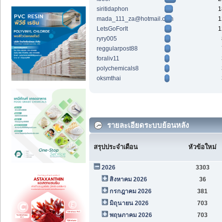
siritidaphon
1
mada_111_za@hotmail.com
1
LetsGoForIt
1
ryry005
reggularpost88
foraliv11
polychemicals8
oksmthai
รายละเอียดระบบย้อนหลัง
สรุปประจำเดือน
หัวข้อใหม่
2026
3303
สิงหาคม 2026
36
กรกฎาคม 2026
381
มิถุนายน 2026
703
พฤษภาคม 2026
703