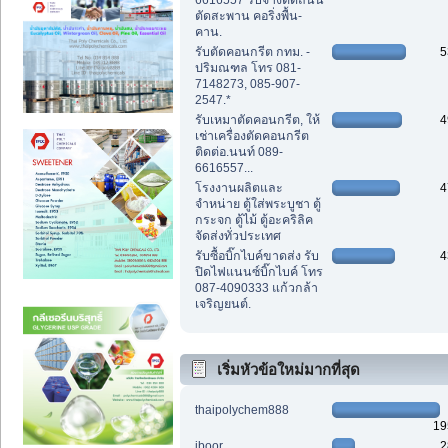
6616557 รับจ้างตัดถนน
ตัดสะพาน คอริ่งพื้น-
คาน.
รับตัดคอนกรีต กทม. -
5
ปริมณฑล โทร 081-
7148273, 085-907-
2547.*
รับเหมาตัดคอนกรีต, ให้
4
เช่าเครื่องตัดคอนกรีต
ติดต่อ.นนท์ 089-
6616557...
โรงงานผลิตและ
4
จำหน่าย ตู้ใส่พระบูชา ตู้
กระจก ตู้ไม้ ตู้อะคริลิค
จัดส่งทั่วประเทศ
รับซื้อบิ๊กไบค์ขาดส่ง รับ
4
ปิดไฟแนนซ์บิ๊กไบค์ โทร
087-4090333 แก้วกล้า
เจริญยนต์.
เริ่มหัวข้อใหม่มากที่สุด
thaipolychem888
19
iboor
2