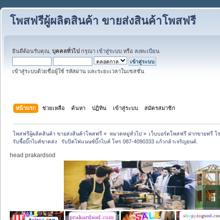
โพสฟรีผู้ผลิตสินค้า ขายส่งสินค้าโพสฟรี
ยินดีต้อนรับคุณ,
บุคคลทั่วไป
กรุณา
เข้าสู่ระบบ
หรือ
ลงทะเบียน
เข้าสู่ระบบด้วยชื่อผู้ใช้ รหัสผ่าน และระยะเวลาในเซสชั่น
หน้าแรก
ช่วยเหลือ
ค้นหา
ปฏิทิน
เข้าสู่ระบบ
สมัครสมาชิก
โพสฟรีผู้ผลิตสินค้า ขายส่งสินค้าโพสฟรี
»
หมวดหมู่ทั่วไป
»
เว็บบอร์ดโพสฟรี ฝากขายฟรี 
รับซื้อบิ๊กไบค์ขาดส่ง   รับปิดไฟแนนซ์บิ๊กไบค์ โทร 087-4090333 แก้วกล้าเจริญยนต์.
head prakardsod