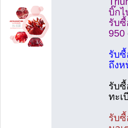
Trium
บิ๊กไ
รับซื
950 
รับซื
ถึงห
รับซื
ทะเบ
รับซื