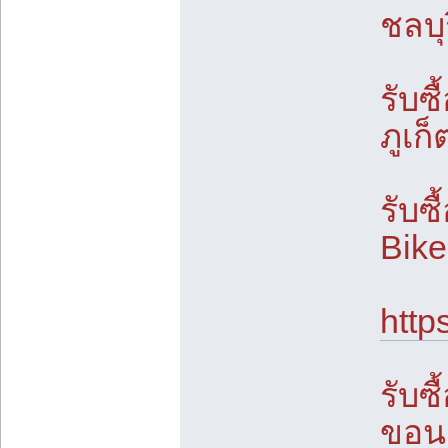
ชลบุร
รับซื
ภูเก็
รับซื
Bike
http
รับซื
ขอนแ