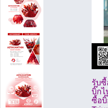
รับซื
บิ๊กไ
ซื้อบ