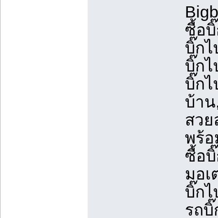
Bigb
ซื้อบ
บิ๊กไ
บิ๊กไ
บิ๊กไ
บ้าน,
สวยส
พร้อ
ซื้อบ
มอเตอ
บิ๊ก
รถบิ๊