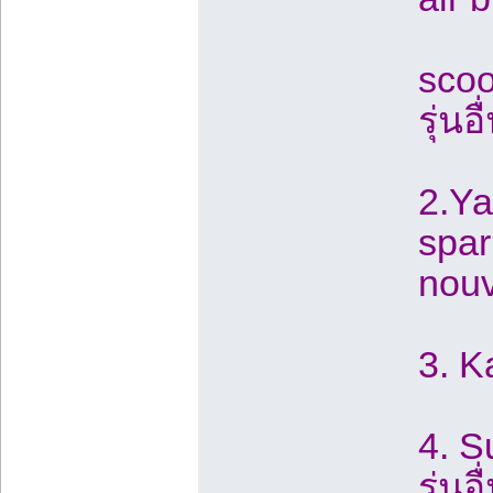
scoo
รุ่นอื
2.Ya
spar
nouv
3. K
4. S
รุ่นอื