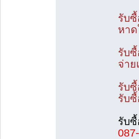
รับซื
หาดใ
รับซ
จ่าย
รับซ
รับซื
รับซ
087