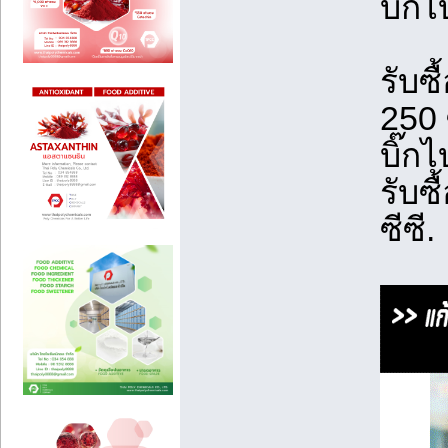
บิ๊กไ
รับซื
250 ซ
บิ๊กไ
รับซื
ซีซี.