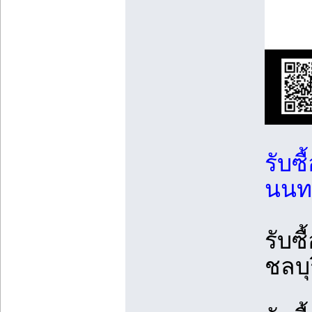
รับซื
นนทบ
รับซื
ชลบุร