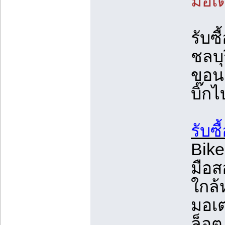
มอเต
รับซื
ชลบุร
ขอนแก
บิ๊ก
รับซื
Bike 
มือส
ใกล้
มอเต
ล็อต