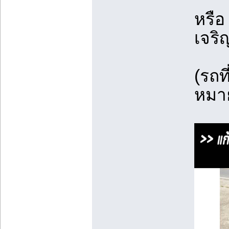
หรือ
เจริ
(รถท
หมาย