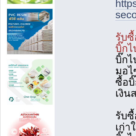
http
sec
รับซ
บิ๊กไ
บิ๊กไ
มอไซ
ซื้อ
เงิน
รับซื
เก่า