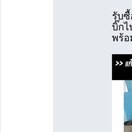
รับซ
บิ๊ก
พร้อ