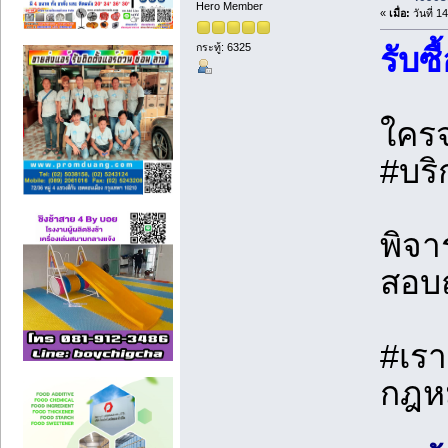
Hero Member
«
เมื่อ:
วันที่ 1
กระทู้: 6325
รับซื
ใครจ
#บริ
พิจา
สอบถ
#เรา
กฎหม