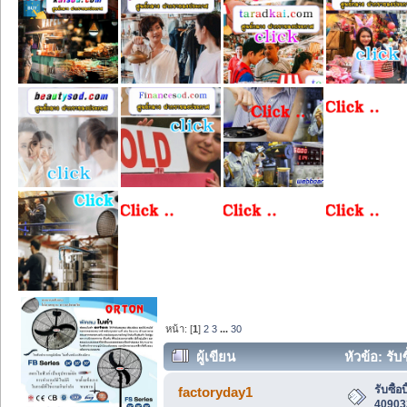
หน้า: [
1
]
2
3
...
30
ผู้เขียน
หัวข้อ: รับ
46713 ครั้ง)
รับซื้
factoryday1
409033