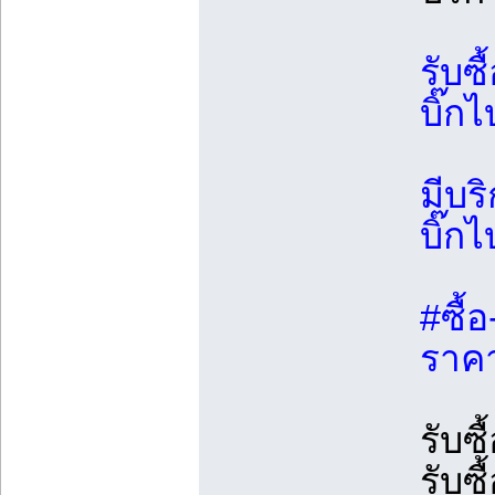
รับซ
บิ๊กไ
มีบร
บิ๊กไ
#ซื้
ราคา
รับซื
รับซ