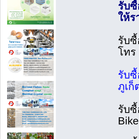
รับซื
ให้ร
รับซ
โทร
รับซื
ภูเก็
รับซื
Bike