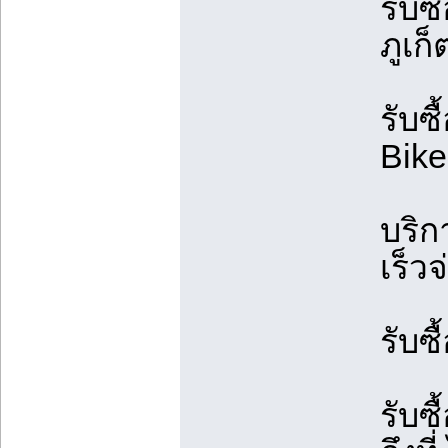
รับซื
ภูเก็
รับซื
Bike
บริก
เร็ว
รับซ
รับซ