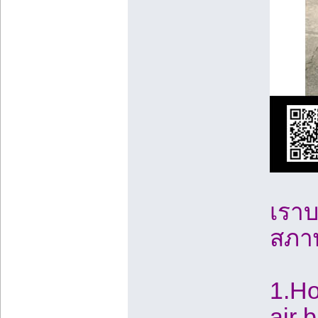
เราบ
สภาพ 
1.Ho
air 