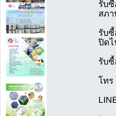
รับซื
สภาพ
รับซ
ปิดไ
รับซื
โทร 
LIN