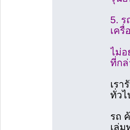
5. ร
เครื
ไม่อ
ที่ก
เราร
ทั่ว
รถ ค
เล่ม