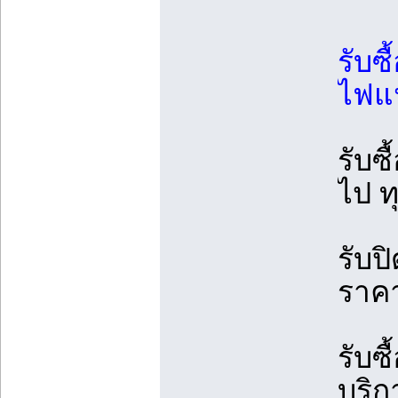
รับซื
ไฟแน
รับซ
ไป ท
รับป
ราคา
รับซื
บริก