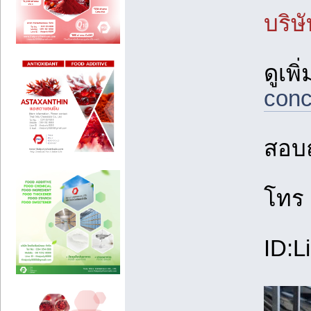
บริษั
ดูเพิ
conc
สอบถ
โทร
ID:L