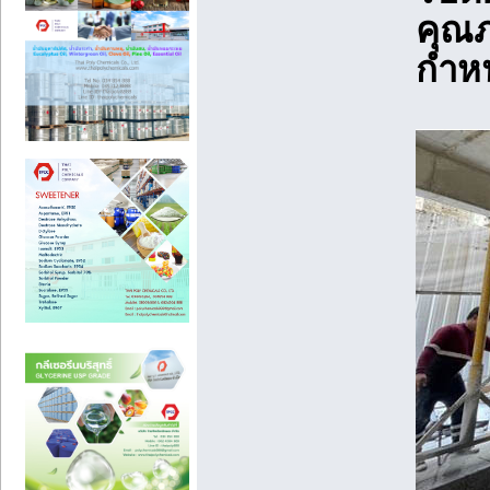
คุณภ
กำห