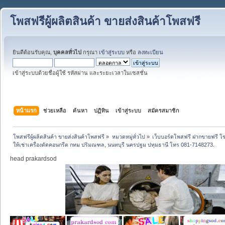
โพสฟรีผู้ผลิตสินค้า ขายส่งสินค้าโพสฟรี
ยินดีต้อนรับคุณ,
บุคคลทั่วไป
กรุณา
เข้าสู่ระบบ
หรือ
ลงทะเบียน
เข้าสู่ระบบด้วยชื่อผู้ใช้ รหัสผ่าน และระยะเวลาในเซสชั่น
หน้าแรก
ช่วยเหลือ
ค้นหา
ปฏิทิน
เข้าสู่ระบบ
สมัครสมาชิก
โพสฟรีผู้ผลิตสินค้า ขายส่งสินค้าโพสฟรี
»
หมวดหมู่ทั่วไป
»
เว็บบอร์ดโพสฟรี ฝากขายฟรี 
ให้เช่าเครื่องตัดคอนกรีต กทม ปริมณฑล, นนทบุรี นครปฐม ปทุมธานี โทร 081-7148273.
head prakardsod