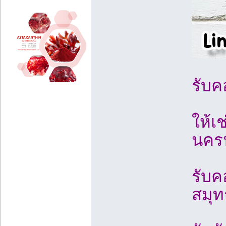
รับค
ให้เ
นครป
รับค
สมุท