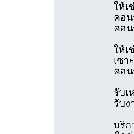
ให้เ
คอนก
คอนก
ให้เ
เซาะ
คอนก
รับเ
รับง
บริกา