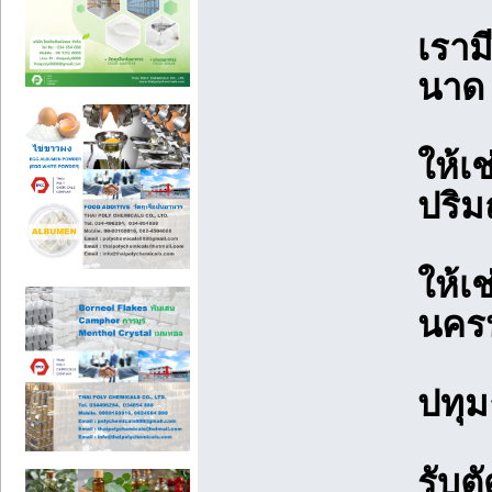
เราม
นาด 
ให้เ
ปริ
ให้เ
นคร
ปทุม
รับต