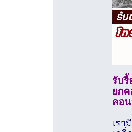
รับร
ยกคอ
คอน
เราม