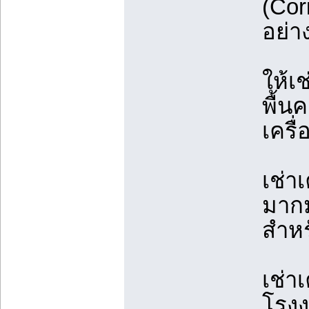
(Cori
อย่า
ให้เช
พื้น
เครื
เช่า
มากม
สำหร
เช่า
โรงง