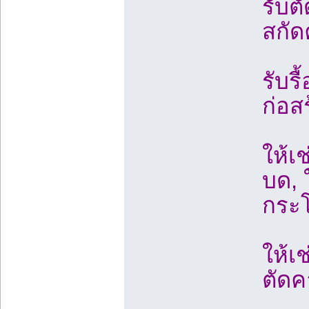
รับต
สกัด
รับร
ก่อส
ให้เ
บด, ใ
กระ
ให้เช
ตัดค