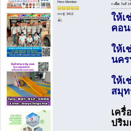
Hero Member
«
เมื่อ:
วันที่ 
กระทู้: 3412
ให้เช
คอนก
ให้เ
นครป
ให้เ
สมุท
เครื
ปริ