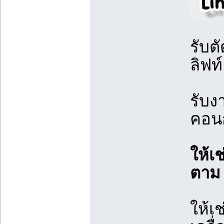
รับต
ลิฟท
รับง
คอนก
ให้เ
ตาม
ให้เ