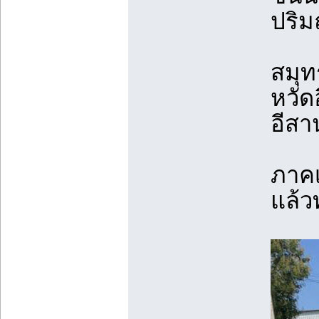
ปริ
สมุท
หวัด
อีสา
ภาคเ
แล้ว