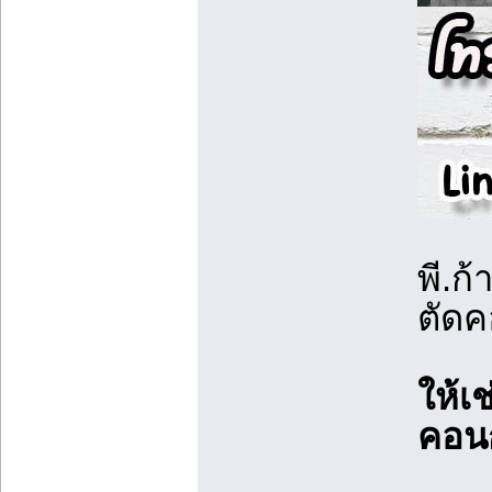
พี.ก้
ตัดค
ให้เช
คอนก