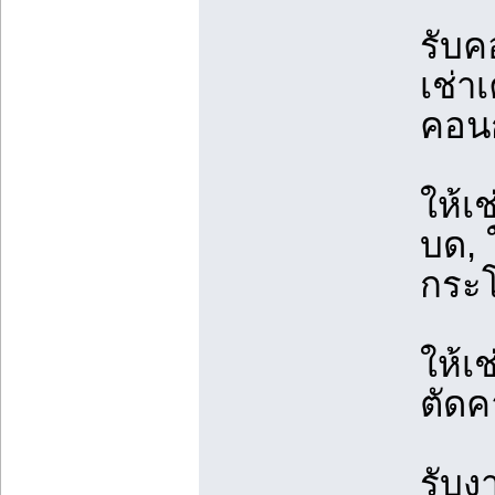
รับค
เช่าเ
คอนก
ให้เ
บด, ใ
กระ
ให้เช
ตัดค
รับง