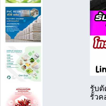
รับต
รั้ว