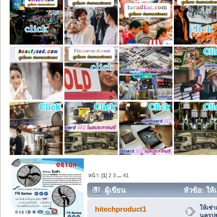
หน้า: [
1
]
2
3
...
41
ผู้เขียน
หัวข้อ: ให
(อ่าน 83497 ครั้ง)
ให้เช่
hitechproduct1
นครปฐ