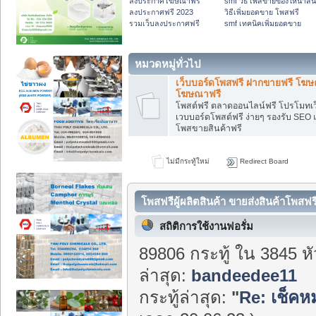
ลงประกาศโฆษณาฟรี
smf วิธีโพสขายของให้น่าส
ลงประกาศฟรี 2023
วิธีเพิ่มยอดขาย โพสฟรี
รวมเว็บลงประกาศฟรี
smf เทคนิคเพิ่มยอดขาย
หมวดหมู่ทั่วไป
เว็บบอร์ดโพสฟรี ฝากขายฟรี โฆ
โฆษณาฟรี
โพสต์ฟรี ตลาดออนไลน์ฟรี โปรโมทเว
เวบบอร์ดโพสต์ฟรี ง่ายๆ รองรับ SEO 
โพสขายสินค้าฟรี
ไม่มีกระทู้ใหม่
Redirect Board
โพสฟรีผู้ผลิตสินค้า ขายส่งสินค้าโพสฟร
สถิติการใช้งานฟอรั่ม
89806 กระทู้ ใน 3845 ห
ล่าสุด:
bandeedee11
กระทู้ล่าสุด:
"
Re: เช็คห