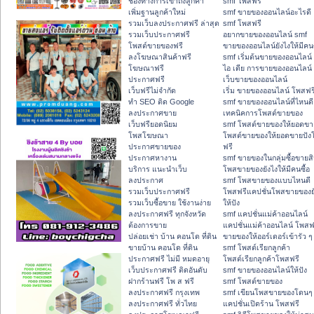
ช่องทางการเข้าถึงลูกค้า
smf โพสฟรี
เพิ่มฐานลูกค้าใหม่
smf ขายของออนไลน์อะไรดี
รวมเว็บลงประกาศฟรี ล่าสุด
smf โพสฟรี
รวมเว็บประกาศฟรี
อยากขายของออนไลน์ smf
โพสต์ขายของฟรี
ขายของออนไลน์ยังไงให้มีคนซ
ลงโฆษณาสินค้าฟรี
smf เริ่มต้นขายของออนไลน์
โฆษณาฟรี
ไอ เดีย การขายของออนไลน์
ประกาศฟรี
เว็บขายของออนไลน์
เว็บฟรีไม่จำกัด
เริ่ม ขายของออนไลน์ โพสฟร
ทำ SEO ติด Google
smf ขายของออนไลน์ที่ไหนดี
ลงประกาศขาย
เทคนิคการโพสต์ขายของ
เว็บฟรียอดนิยม
smf โพสต์ขายของให้ยอดขา
โพสโฆษณา
โพสต์ขายของให้ยอดขายปัง
ประกาศขายของ
ฟรี
ประกาศหางาน
smf ขายของในกลุ่มซื้อขายสิ
บริการ แนะนำเว็บ
โพสขายของยังไงให้มีคนซื้อ
ลงประกาศ
smf โพสขายของแบบไหนดี
รวมเว็บประกาศฟรี
โพสฟรีแคปชั่นโพสขายของย
รวมเว็บซื้อขาย ใช้งานง่าย
ให้ปัง
ลงประกาศฟรี ทุกจังหวัด
smf แคปชั่นแม่ค้าออนไลน์
ต้องการขาย
แคปชั่นแม่ค้าออนไลน์ โพสฟ
ปล่อยเช่า บ้าน คอนโด ที่ดิน
ขายของให้ออร์เดอร์เข้ารัว ๆ
ขายบ้าน คอนโด ที่ดิน
smf โพสต์เรียกลูกค้า
ประกาศฟรี ไม่มี หมดอายุ
โพสต์เรียกลูกค้าโพสฟรี
เว็บประกาศฟรี ติดอันดับ
smf ขายของออนไลน์ให้ปัง
ฝากร้านฟรี โพ ส ฟรี
smf โพสต์ขายของ
ลงประกาศฟรี กรุงเทพ
smf เขียนโพสขายของโดนๆ
ลงประกาศฟรี ทั่วไทย
แคปชั่นเปิดร้าน โพสฟรี