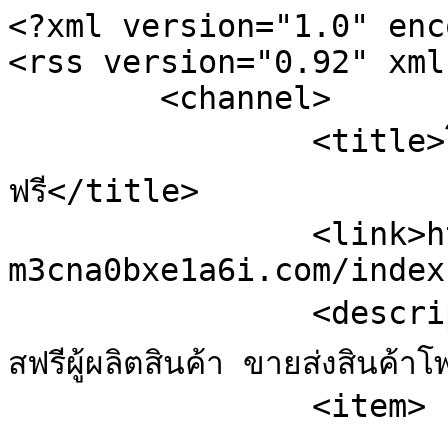
<?xml version="1.0" enc
<rss version="0.92" xml
	<channel>

		<title>โพสฟรีผู้ผลิตสินค้า ขายส่งสินค้าโพส
ฟรี</title>

		<link>https://sale.xn--
m3cna0bxe1a6i.com/index
		<description><![CDATA[ข้อมูลสดจาก โพ
สฟรีผู้ผลิตสินค้า ขายส่งสินค
		<item>
