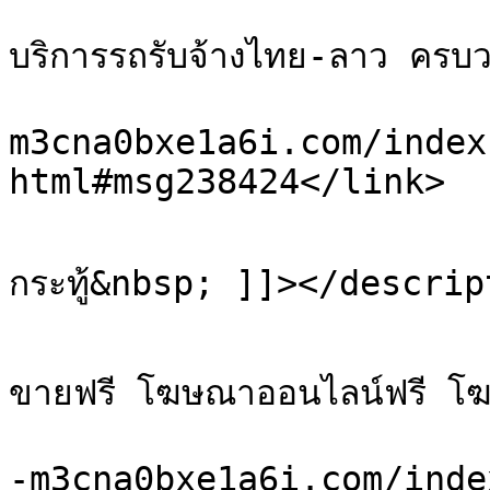
			<title>Re: รับจ้างส่งของไปลา
บริการรถรับจ้างไทย-ลาว ครบ
			<link>https://sale.xn-
m3cna0bxe1a6i.com/index
html#msg238424</link>

			<description><![CDATA[ดั
กระทู้&nbsp; ]]></descrip
			<category>เว็บบอร์ดโพสฟรี ฝ
ขายฟรี โฆษณาออนไลน์ฟรี โ
			<comments>https://sale.x
-m3cna0bxe1a6i.com/inde