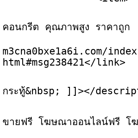
			<title>Re: แบบเหล็กหล่
คอนกรีต คุณภาพสูง ราคาถูก 
			<link>https://sale.xn-
m3cna0bxe1a6i.com/index
html#msg238421</link>

			<description><![CDATA[ดั
กระทู้&nbsp; ]]></descrip
			<category>เว็บบอร์ดโพสฟรี ฝ
ขายฟรี โฆษณาออนไลน์ฟรี โ
			<comments>https://sale.x