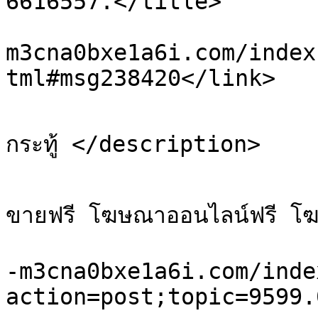
6616557.</title>

			<link>https://sale.xn-
m3cna0bxe1a6i.com/index
tml#msg238420</link>

			<description>ขออนุญาต อัพเ
กระทู้ </description>

			<category>เว็บบอร์ดโพสฟรี ฝ
ขายฟรี โฆษณาออนไลน์ฟรี โ
			<comments>https://sale.x
-m3cna0bxe1a6i.com/inde
action=post;topic=9599.