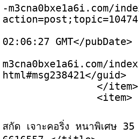
-m3cna0bxe1a6i.com/inde
action=post;topic=10474
			<pubDate>Fri, 07 Aug 202
02:06:27 GMT</pubDate>

			<guid>https://sale.xn-
m3cna0bxe1a6i.com/index
html#msg238421</guid>

		</item>

		<item>

			<title>Re: รับงานตัดคอนกรี
สกัด เจาะคอริ่ง หนาพิเศษ 