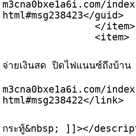
m3cna0bxe1a6i.com/index
html#msg238423</guid>

		</item>

		<item>

			<title>Re: รับซื้อบิ๊กไบค์มือสอ
จ่ายเงินสด ปิดไฟแนนซ์ถึงบ้
			<link>https://sale.xn-
m3cna0bxe1a6i.com/index
html#msg238422</link>

			<description><![CDATA[ดั
กระทู้&nbsp; ]]></descrip