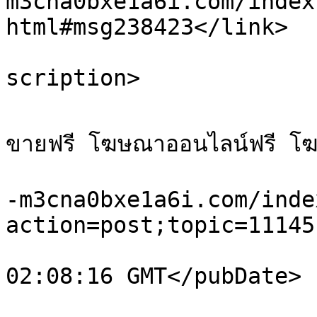
m3cna0bxe1a6i.com/index
html#msg238423</link>

			<description>undefined</
scription>

			<category>เว็บบอร์ดโพสฟรี ฝ
ขายฟรี โฆษณาออนไลน์ฟรี โ
			<comments>https://sale.x
-m3cna0bxe1a6i.com/inde
action=post;topic=11145
			<pubDate>Fri, 07 Aug 202
02:08:16 GMT</pubDate>

			<guid>https://sale.xn-