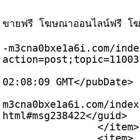
			<category>เว็บบอร์ดโพสฟรี ฝ
ขายฟรี โฆษณาออนไลน์ฟรี โ
			<comments>https://sale.x
-m3cna0bxe1a6i.com/inde
action=post;topic=11003
			<pubDate>Fri, 07 Aug 202
02:08:09 GMT</pubDate>

			<guid>https://sale.xn-
m3cna0bxe1a6i.com/index
html#msg238422</guid>

		</item>

		<item>
