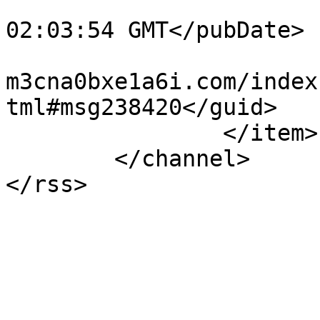
			<pubDate>Fri, 07 Aug 202
02:03:54 GMT</pubDate>

			<guid>https://sale.xn-
m3cna0bxe1a6i.com/index
tml#msg238420</guid>

		</item>

	</channel>

</rss>